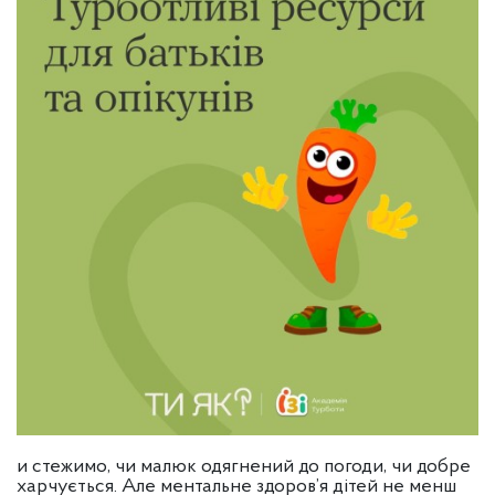
и стежимо, чи малюк одягнений до погоди, чи добре
харчується. Але ментальне здоров’я дітей не менш