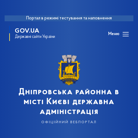
Портал в режимі тестування та наповнення
GOV.UA
Меню
Державні сайти України
Дніпровська районна в
місті Києві державна
адміністрація
офіційний вебпортал