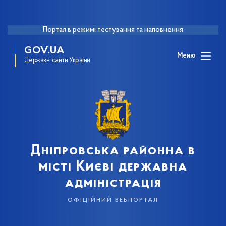
Портал в режимі тестування та наповнення
GOV.UA
Меню
Державні сайти України
Дніпровська районна в
місті Києві державна
адміністрація
офіційний вебпортал