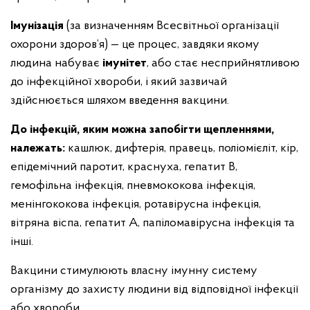
Імунізація
(за визначенням Всесвітньої організації
охорони здоров’я) — це процес, завдяки якому
людина набуває
імунітет
, або стає несприйнятливою
до інфекційної хвороби, і який зазвичай
здійснюється шляхом введення вакцини.
До інфекцій, яким можна запобігти щепленнями,
належать:
кашлюк, дифтерія, правець, поліомієліт, кір,
епідемічний паротит, краснуха, гепатит B,
гемофільна інфекція, пневмококова інфекція,
менінгококова інфекція, ротавірусна інфекція,
вітряна віспа, гепатит A, папіломавірусна інфекція та
інші.
Вакцини стимулюють власну імунну систему
організму до захисту людини від відповідної інфекції
або хвороби.