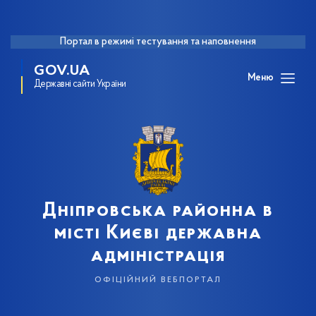
Портал в режимі тестування та наповнення
GOV.UA
Меню
Державні сайти України
Дніпровська районна в
місті Києві державна
адміністрація
офіційний вебпортал