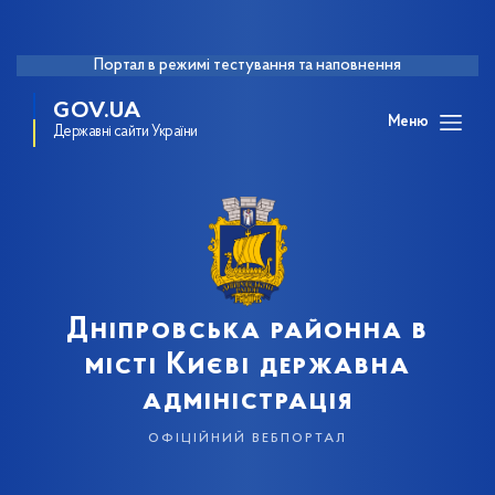
Портал в режимі тестування та наповнення
GOV.UA
Меню
Державні сайти України
Дніпровська районна в
місті Києві державна
адміністрація
офіційний вебпортал