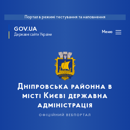
Портал в режимі тестування та наповнення
GOV.UA
Меню
Державні сайти України
Дніпровська районна в
місті Києві державна
адміністрація
офіційний вебпортал