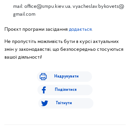
mail:
office@smpu.kiev.ua
,
vyacheslav.bykovets@
gmail.com
Проєкт програми засідання
додається
.
Не пропустіть можливість бути в курсі актуальних
змін у законодавстві, що безпосередньо стосуються
вашої діяльності!
Надрукувати
Поділитися
Твітнути