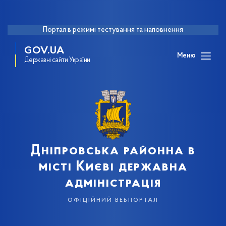
Портал в режимі тестування та наповнення
GOV.UA
Меню
Державні сайти України
Дніпровська районна в
місті Києві державна
адміністрація
офіційний вебпортал