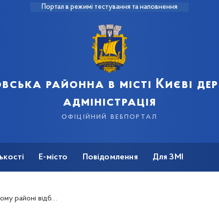
Портал в режимі тестування та наповнення
вська районна в місті Києві д
адміністрація
офіційний вебпортал
ькості
Е-місто
Повідомлення
Для ЗМІ
тові сільськогосподарські ярмарки