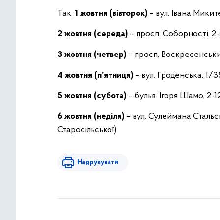
Так,
1 жовтня (вівторок)
– вул. Івана Миките
2 жовтня (середа)
– просп. Соборності, 2-
3 жовтня (четвер)
– просп. Воскресенський
4 жовтня (п’ятниця)
– вул. Гроденська, 1/3
5 жовтня (субота)
– бульв. Ігоря Шамо, 2-12
6 жовтня (неділя)
– вул. Сулеймана Стальс
Старосільської).
Надрукувати