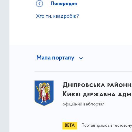
Попередня
Хто ти, квадробік?
Мапа порталу
Дніпровська районна
Києві державна адмі
офіційний вебпортал
Портал працює в тестовому