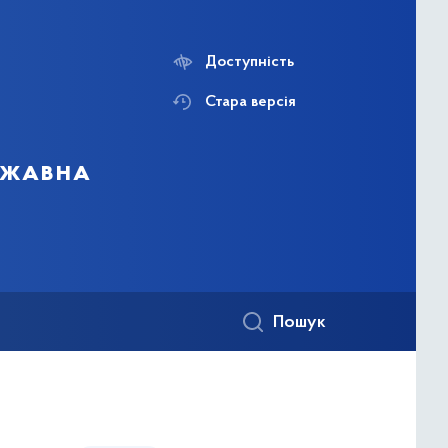
Доступність
Стара версія
ержавна
Пошук