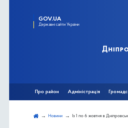
GOV.UA
Державні сайти України
Дніпро
Про район
Адміністрація
Громадс
Новини
Із 1 по 6 жовтня в Дніпровському районі відбудуться продук