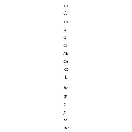
та
С
та
р
о
сі
ль
сь
ко
ї).
Ін
ф
о
р
м
ац