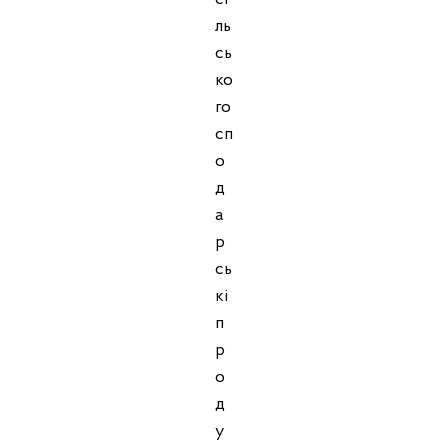
ль
сь
ко
го
сп
о
д
а
р
сь
кі
п
р
о
д
у