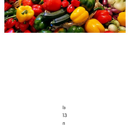
Із
13
п