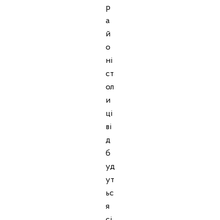
р
а
й
о
ні
ст
ол
и
ці
ві
д
б
уд
ут
ьс
я
сі