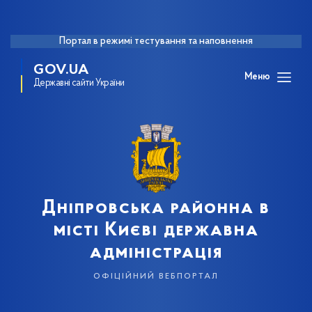
Портал в режимі тестування та наповнення
GOV.UA
Меню
Державні сайти України
Дніпровська районна в
місті Києві державна
адміністрація
офіційний вебпортал