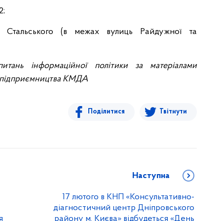
2;
 Стальського (в межах вулиць Райдужної та
питань інформаційної політики за матеріалами
у підприємництва КМДА
Поділитися
Твітнути
Наступна
17 лютого в КНП «Консультативно-
діагностичний центр Дніпровського
я
району м. Києва» відбудеться «День