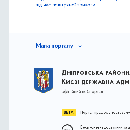
під час повітряної тривоги
Мапа порталу
Дніпровська районна
Києві державна адмі
офіційний вебпортал
Портал працює в тестовому
Весь контент доступний за 