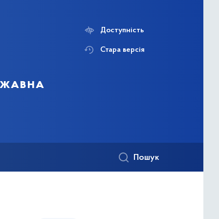
Доступність
Стара версія
ержавна
Пошук