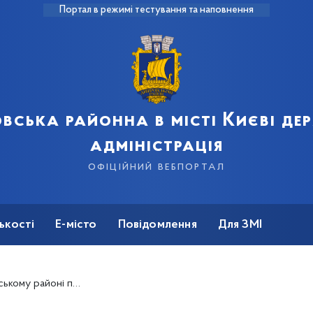
Портал в режимі тестування та наповнення
вська районна в місті Києві д
адміністрація
офіційний вебпортал
ькості
Е-місто
Повідомлення
Для ЗМІ
огосподарські продуктові ярмарки