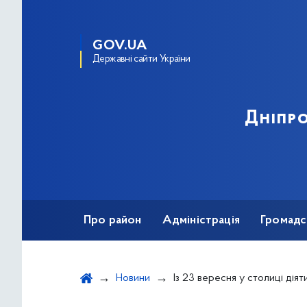
GOV.UA
Державні сайти України
Дніпро
Про район
Адміністрація
Громадс
Новини
Із 23 вересня у столиці діятимуть перепустки нового зразка для проїзду транспо