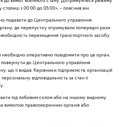
ся до вимог воєнного стану. Дотримуйтеся режиму
столиці з 00:00 до 05:00», – пояснив він.
но подавати до Центрального управління
ргану, де перепустку отримували попередні рази.
 необхідність переміщення транспортного засобу
и необхідно оперативно повідомити про це орган,
ві – повернути до Центрального управління
у, що її видав. Керівники підприємств, організацій
персональну відповідальність за стан її
у.
вати під лобовим склом або на іншому видному
о за вимогою правоохоронних органів або