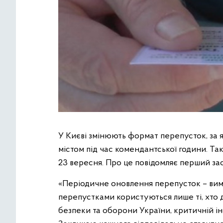
У Києві змінюють формат перепусток, за
містом під час комендантської години. Так
23 вересня. Про це повідомляє перший з
«Періодичне оновлення перепусток – вим
перепустками користуються лише ті, хто д
безпеки та оборони України, критичній ін