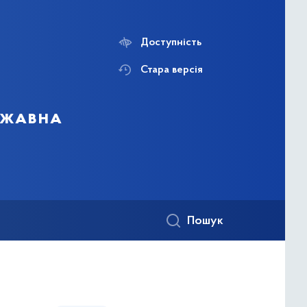
Доступність
Стара версія
ержавна
Пошук