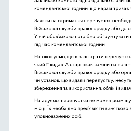
Закликаю кожного відповідально ставити
комендантської години, що наразі триває у 
Заявки на отримання перепусток необхід
Військової служби правопорядку або до о
У ній обов’язково потрібно обґрунтувати
під час комендантської години.
Наголошуємо, що в разі втрати перепустк
який її видав. А старі після заміни на но
Військової служби правопорядку або орган
чи установ, що видали перепустку, несуть 
збереження та використання, облік і видач
Нагадуємо, перепустки не можна розміщу
місці. Їх необхідно пред’являти винятков
уповноважених осіб.