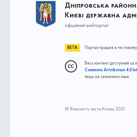
Дніпровська районна
Києві державна адмі
офіційний вебпортал
Портал працює в тестовому
Весь контент доступний за 
Commons Attribution 4.0 Int
якщо не зазначено інше
© Власність міста Києва 2021