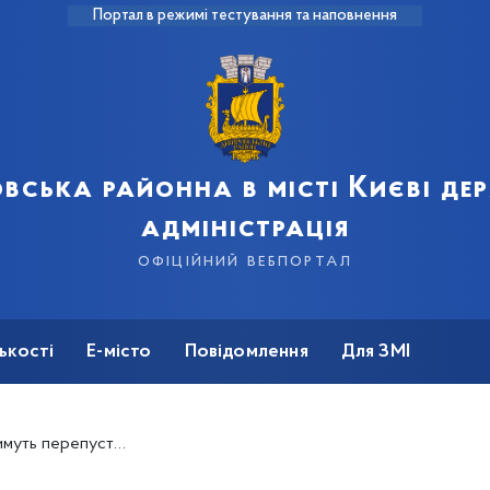
Портал в режимі тестування та наповнення
вська районна в місті Києві д
адміністрація
офіційний вебпортал
ькості
Е-місто
Повідомлення
Для ЗМІ
ртних засобів під час комендантської години