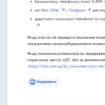
безкоштовну телефонну лінію: 0-800-4
чат-бот
Viber
і
Telegram
для пе
додаткові стаціонарні телефони та с
.
Якщо вчасно не передати показання лічил
показаннями загальнобудинкового лічильни
Якщо показання лічильників не передавали
сервісному центрі ЦКС або за допомогою 
https://cks.com.ua/to_consumers/our-ser
Надрукувати