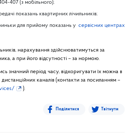
04-407 (з мобільного);
редачі показань квартирних лічильників;
криньки для прийому показань у
сервісних центрах
ьників, нарахування здійснюватимуться за
ка, а при його відсутності – за нормою.
сь значний період часу, відкоригувати їх можна в
дистанційних каналів (контакти за посиланням –
vices/
).
Поділитися
Твітнути