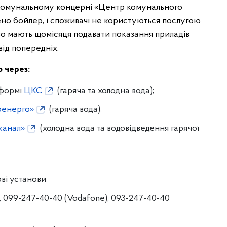
у комунальному концерні «Центр комунального
ено бойлер, і споживачі не користуються послугою
ово мають щомісяця подавати показання приладів
від попередніх.
 через:
тформі
ЦКС
(гаряча та холодна вода);
оенерго»
(гаряча вода);
канал»
(холодна вода та водовідведення гарячої
ві установи;
 , 099-247-40-40 (Vodafone), 093-247-40-40