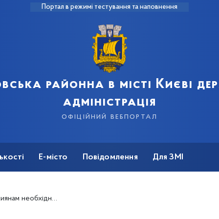
Портал в режимі тестування та наповнення
вська районна в місті Києві д
адміністрація
офіційний вебпортал
ькості
Е-місто
Повідомлення
Для ЗМІ
оказання квартирних лічильників