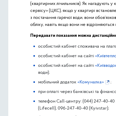
(квартирних лічильників). Як нагадують 
сервісу» (ЦКС), якщо у квартирі встановл
з постачання гарячої води, вони обов’язк
обліку, навіть якщо вони не відрізняються 
Передавати показання можна дистанційно
особистий кабінет споживача на пла
особистий кабінет на сайті
«Київтепл
особистий кабінет на сайті
«Київводо
води);
мобільний додаток
«Комуналка»
;
при оплаті через банківські та фінансо
телефон Call-центру: (044) 247-40-40
(Lifecell), 096-247-40-40 (Kyivstar);