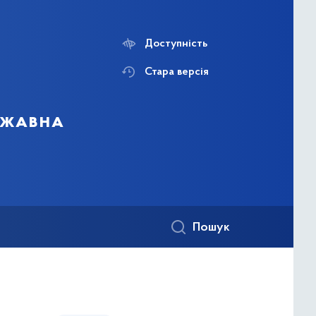
Доступність
Стара версія
ержавна
Пошук