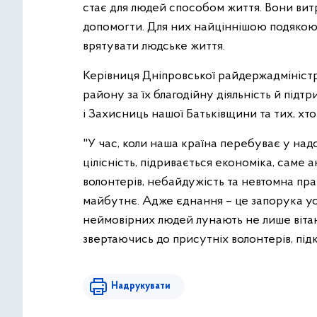
стає для людей способом життя. Вони витр
допомогти. Для них найціннішою подякою 
врятувати людське життя.
Керівниця Дніпровської райдержадмініст
району за їх благодійну діяльність й підт
і Захисниць нашої Батьківщини та тих, хт
"У час, коли наша країна перебуває у над
цілісність, підривається економіка, саме
волонтерів, небайдужість та невтомна пра
майбутнє. Адже єднання – це запорука ус
неймовірних людей лунають не лише вітання
звертаючись до присутніх волонтерів, пі
Надрукувати