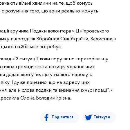
ачають вільні хвилини на те, щоб комусь
є розуміння того, що вони реально можуть
рації вручила Подяки волонтерам Дніпровського
римку підрозділів Збройних Сил України, Захисників
о цього найбільше потребує.
складній ситуації, коли порушено територіальну
 активна громадянська позиція українських
ця додає віри у те, що у нашого народу є
піху. І дуже приємно, що на адресу цих
, але й слова подяки та визнання їхньої праці", -
дкреслила Олена Володимирівна.
Поділитися
Твітнути