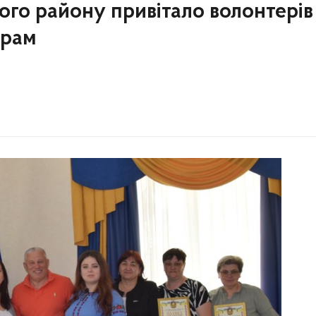
го району привітало волонтерів 
ерам