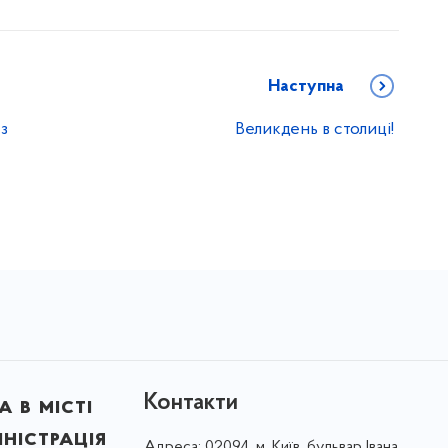
Наступна
 з
Великдень в столиці!
Контакти
 в місті
ністрація
Адреса:
02094, м. Київ, бульвар Івана