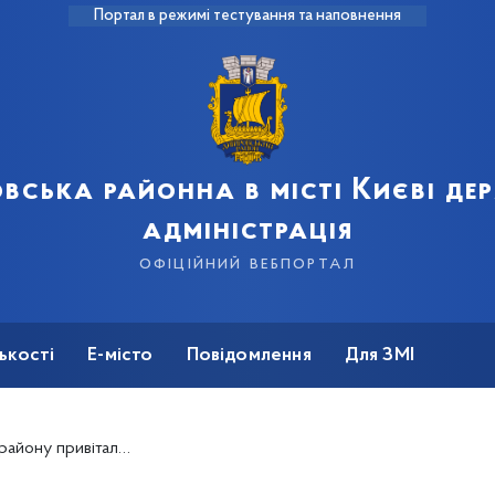
Портал в режимі тестування та наповнення
вська районна в місті Києві д
адміністрація
офіційний вебпортал
ькості
Е-місто
Повідомлення
Для ЗМІ
в із Днем вдячності волонтерам