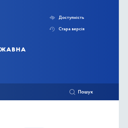
Доступність
Стара версія
ержавна
Пошук