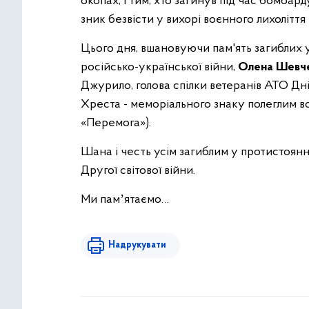
окопах, і тим, хто загинув під час бомбар
зник безвісти у вихорі воєнного лихоліття
Цього дня, вшановуючи пам'ять загиблих у 
російсько-української війни,
Олена Шевч
Джурило, голова спілки ветеранів АТО Дні
Хреста - меморіального знаку полеглим в
«Перемога»).
Шана і честь усім загиблим у протистоянні
Другої світової війни.
Ми памʼятаємо…
Надрукувати