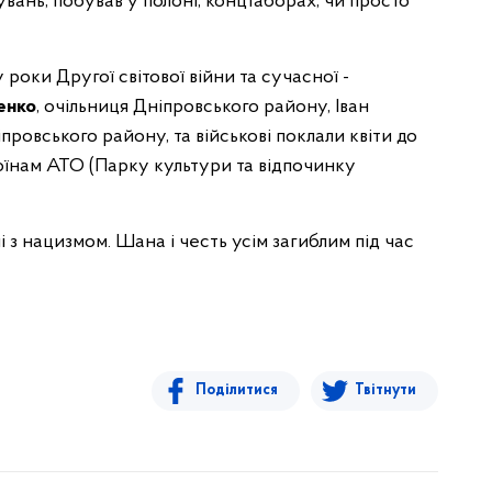
дувань, побував у полоні, концтаборах, чи просто
роки Другої світової війни та сучасної -
енко
, очільниця Дніпровського району, Іван
провського району, та військові поклали квіти до
оїнам АТО (Парку культури та відпочинку
 з нацизмом. Шана і честь усім загиблим під час
Поділитися
Твітнути