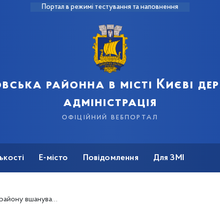
Портал в режимі тестування та наповнення
вська районна в місті Києві д
адміністрація
офіційний вебпортал
ькості
Е-місто
Повідомлення
Для ЗМІ
 жертв Другої світової війни