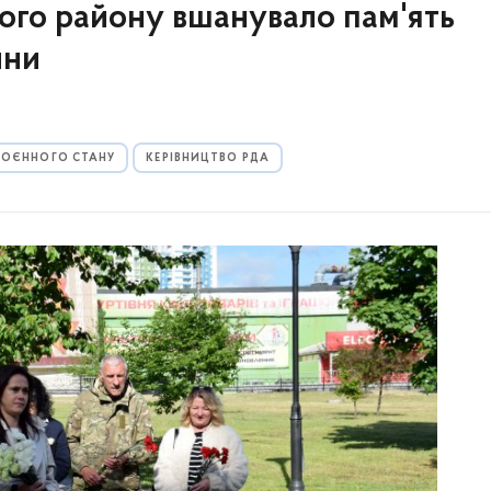
ого району вшанувало пам'ять
йни
 ВОЄННОГО СТАНУ
КЕРІВНИЦТВО РДА