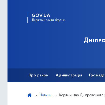
GOV.UA
Державні сайти України
Дніпро
Про район
Адміністрація
Громадс
Новини
Керівництво Дніпровського району вшанувало пам'ять