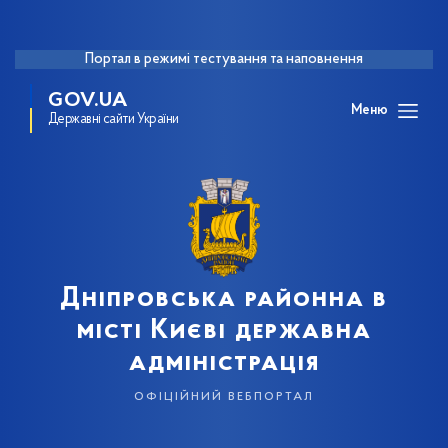
Портал в режимі тестування та наповнення
GOV.UA
Меню
Державні сайти України
Дніпровська районна в
місті Києві державна
адміністрація
офіційний вебпортал