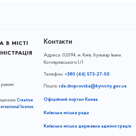
Контакти
 в місті
ністрація
Адреса:
02094, м. Київ, бульвар Івана
Котляревського,1/1
Телефон:
+380 (44) 573-27-50
 режимі
Пошта:
rda.dniprovska@kyivcity.gov.ua
Офіційний портал Києва
ліцензією
Creative
,
ernational license
Київська міська рада
Київська міська державна адміністрація