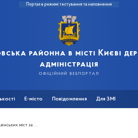
Портал в режимі тестування та наповнення
вська районна в місті Києві д
адміністрація
офіційний вебпортал
ькості
Е-місто
Повідомлення
Для ЗМІ
енованих топонімів за останній рік