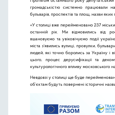
Протягом останнього року депутатський 
громадськістю системно працювали на
бульварів, проспектів та площ, назви яких п
«У столиці вже перейменовано 237 міських 
останній рік. Ми відмовились від рос
вшановуємо та увіковічуємо події українсь
міста з’явились вулиці, провулки, бульва
людей, які точно боролись за Україну і 
цього, процес дерусифікації та деко
культурологічного впливу московського на
Невдовзі у столиці ще буде перейменовано
об’єктам будуть повернені історичні назви