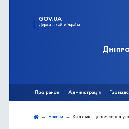
GOV.UA
Державні сайти України
Дніпро
Про район
Адміністрація
Громадс
Новини
Київ став лідером серед українських міст за кількістю перейм