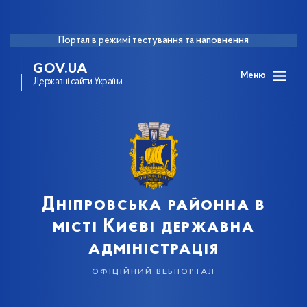
Портал в режимі тестування та наповнення
GOV.UA
Меню
Державні сайти України
Дніпровська районна в
місті Києві державна
адміністрація
офіційний вебпортал