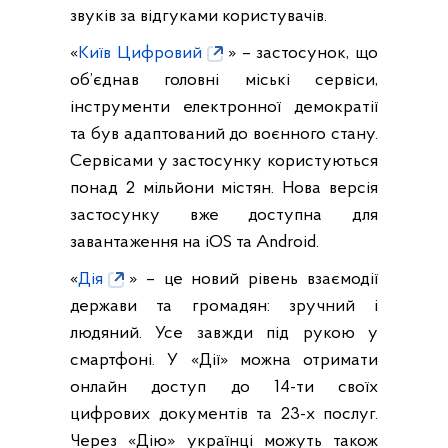
звуків за відгуками користувачів.
«
Київ Цифровий
» – застосунок, що
об’єднав головні міські сервіси,
інструменти електронної демократії
та був адаптований до воєнного стану.
Сервісами у застосунку користуються
понад 2 мільйони містян. Нова версія
застосунку вже доступна для
завантаження на iOS та Android.
«
Дія
» – це новий рівень взаємодії
держави та громадян: зручний і
людяний. Усе завжди під рукою у
смартфоні. У «Дії» можна отримати
онлайн доступ до 14-ти своїх
цифрових документів та 23-х послуг.
Через «Дію» українці можуть також