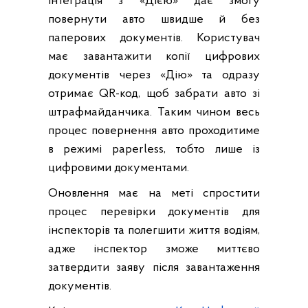
Інтеграція з «Дією» дає змогу
повернути авто швидше й без
паперових документів. Користувач
має завантажити копії цифрових
документів через «Дію» та одразу
отримає QR-код, щоб забрати авто зі
штрафмайданчика. Таким чином весь
процес повернення авто проходитиме
в режимі paperless, тобто лише із
цифровими документами.
Оновлення має на меті спростити
процес перевірки документів для
інспекторів та полегшити життя водіям,
адже інспектор зможе миттєво
затвердити заяву після завантаження
документів.