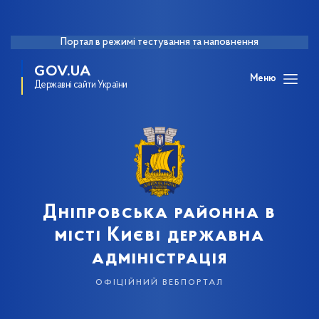
Портал в режимі тестування та наповнення
GOV.UA
Меню
Державні сайти України
Дніпровська районна в
місті Києві державна
адміністрація
офіційний вебпортал