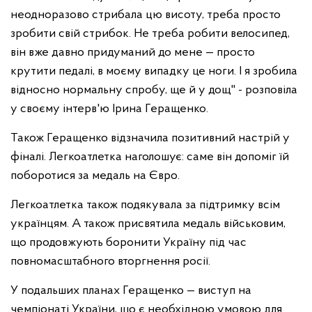
неодноразово стрибала цю висоту, треба просто
зробити свій стрибок. Не треба робити велосипед,
він вже давно придуманий до мене — просто
крутити педалі, в моєму випадку це ноги. І я зробила
відносно нормальну спробу, ще й у дощ" - розповіла
у своєму інтерв'ю Ірина Геращенко.
Також Геращенко відзначила позитивний настрій у
фіналі. Легкоатлетка наголошує: саме він допоміг їй
поборотися за медаль на Євро.
Легкоатлетка також подякувала за підтримку всім
українцям. А також присвятила медаль військовим,
що продовжують боронити Україну під час
повномасштабного вторгнення росії.
У подальших планах Геращенко — виступ на
чемпіонаті України, що є необхідною умовою для