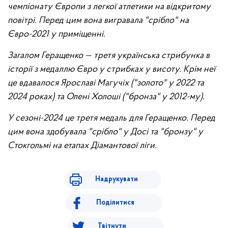
чемпіонату Європи з легкої атлетики на відкритому
повітрі. Перед цим вона вигравала "срібло" на
Євро-2021 у приміщенні.
Загалом Геращенко — третя українська стрибунка в
історії з медаллю Євро у стрибках у висоту. Крім неї
це вдавалося Ярославі Магучіх ("золото" у 2022 та
2024 роках) та Олені Холоші ("бронза" у 2012-му).
У сезоні-2024 це третя медаль для Геращенко. Перед
цим вона здобувала "срібло" у Досі та "бронзу" у
Стокгольмі на етапах Діамантової ліги.
Надрукувати
Поділитися
Твітнути