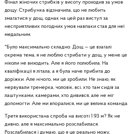
Фінал жіночих стрибків у висоту проходив за умов
дощу. Стрибунка відзначила, що не любить
змагатися у дощ, однак на цей раз виступ за
несприятливих погодних умов навпаки став для неї
медальним.
"Було максимально складно. Дощ — це взагалі
окрема тема, я не люблю стрибати у дощ, у мене це
ніколи не виходить. Але я його полюбила. На
кваліфікації я літала, а я була наче прибита до
доріжки. Але нічого, ми це зробили. Не знаю, як
нервували тренерка, чоловік, всі, хто там сидів за
лаштунками, камерами, хто дивився, але не міг
допомогти. Але ми впоралися, ми це велика команда.
Третя використана спроба на висоті 1.93 м? Як не
дивно, але я максимально розслабилася.
Розслабилася і думаю, що я це реально можу,