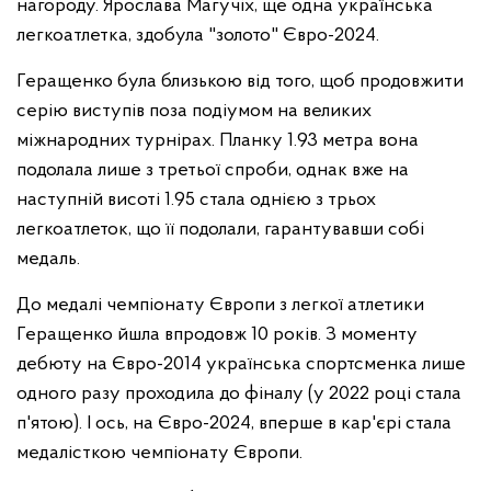
нагороду. Ярослава Магучіх, ще одна українська
легкоатлетка, здобула "золото" Євро-2024.
Геращенко була близькою від того, щоб продовжити
серію виступів поза подіумом на великих
міжнародних турнірах. Планку 1.93 метра вона
подолала лише з третьої спроби, однак вже на
наступній висоті 1.95 стала однією з трьох
легкоатлеток, що її подолали, гарантувавши собі
медаль.
До медалі чемпіонату Європи з легкої атлетики
Геращенко йшла впродовж 10 років. З моменту
дебюту на Євро-2014 українська спортсменка лише
одного разу проходила до фіналу (у 2022 році стала
п'ятою). І ось, на Євро-2024, вперше в кар'єрі стала
медалісткою чемпіонату Європи.