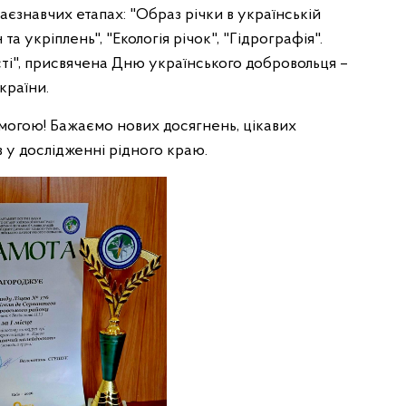
аєзнавчих етапах: "Образ річки в українській
н та укріплень", "Екологія річок", "Гідрографія".
ті", присвячена Дню українського добровольця –
країни.
огою! Бажаємо нових досягнень, цікавих
в у дослідженні рідного краю.