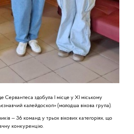
де Сервантеса здобула І місце у ХІ міському
аєзнавчий калейдоскоп» (молодша вікова група).
иків — 36 команд у трьох вікових категоріях, що
начну конкуренцію.