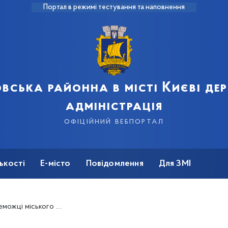
Портал в режимі тестування та наповнення
вська районна в місті Києві д
адміністрація
офіційний вебпортал
ькості
Е-місто
Повідомлення
Для ЗМІ
у «Краєзнавчий калейдоскоп»