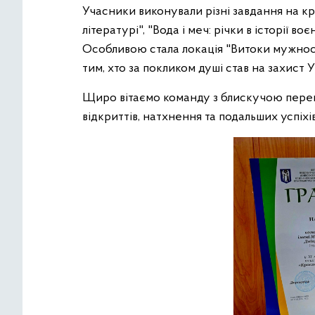
Учасники виконували різні завдання на кр
літературі", "Вода і меч: річки в історії воє
Особливою стала локація "Витоки мужнос
тим, хто за покликом душі став на захист У
Щиро вітаємо команду з блискучою перем
відкриттів, натхнення та подальших успіхі