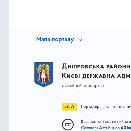
Мапа порталу
Дніпровська районна
Києві державна адмі
офіційний вебпортал
Портал працює в тестовому
Весь контент доступний за 
Commons Attribution 4.0 Int