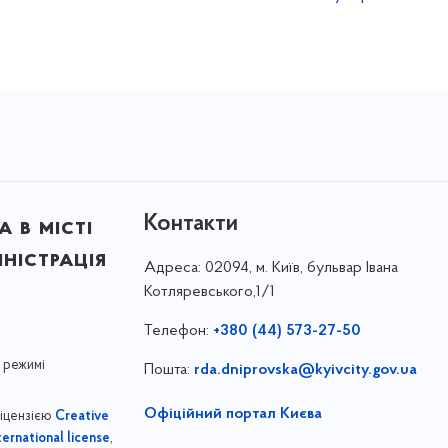
Контакти
 в місті
ністрація
Адреса:
02094, м. Київ, бульвар Івана
Котляревського,1/1
Телефон:
+380 (44) 573-27-50
 режимі
Пошта:
rda.dniprovska@kyivcity.gov.ua
Офіційний портал Києва
ліцензією
Creative
,
ernational license