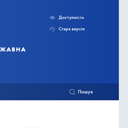
Доступність
Стара версія
ержавна
Пошук