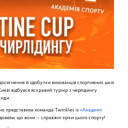
досягнення й здобутки вихованців спортивних шкіл
иєві відбувся яскравий турнір з черлідингу
анди.
но представила команда Twinkles із
«Академії
 довели, що вони — справжні зірки цього спорту!