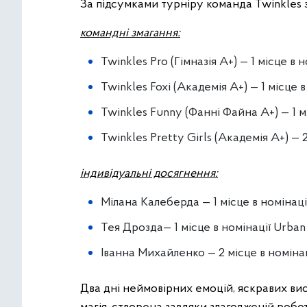
За підсумками турніру команда Twinkles 
командні змагання:
Twinkles Pro (Гімназія А+) — 1 місце в
Twinkles Foxi (Академія А+) — 1 місце
Twinkles Funny (Фанні Файна А+) — 1 м
Twinkles Pretty Girls (Академія А+) —
індивідуальні досягнення:
Мілана Калеберда — 1 місце в номінаці
Тея Дрозда— 1 місце в номінації Urban
Іванна Михайленко — 2 місце в номінац
Два дні неймовірних емоцій, яскравих вис