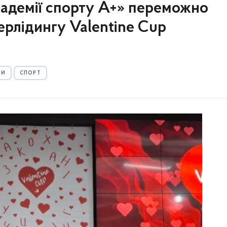
кадемії спорту А+» переможно
черлідингу Valentine Cup
РИ
СПОРТ