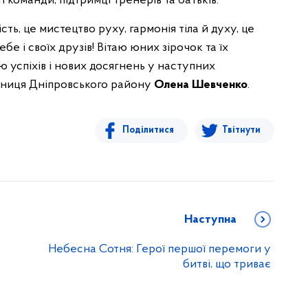
і команди, підтримці тренерів та батьків.
ть, це мистецтво руху, гармонія тіла й духу, це
бе і своїх друзів! Вітаю юних зірочок та їх
 успіхів і нових досягнень у наступних
ільниця Дніпровського району
Олена Шевченко
.
Поділитися
Твітнути
Наступна
Небесна Сотня: Герої першої перемоги у
битві, що триває