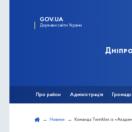
GOV.UA
Державні сайти України
Дніпро
Про район
Адміністрація
Громадс
Новини
Команда Twinkles із «Академії спорту А+» переможно виступила на