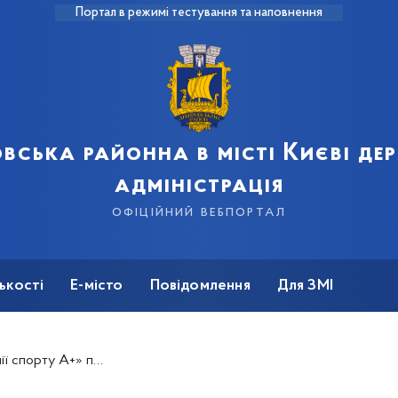
Портал в режимі тестування та наповнення
вська районна в місті Києві д
адміністрація
офіційний вебпортал
ькості
Е-місто
Повідомлення
Для ЗМІ
 турнірі з черлідингу Valentine Cup