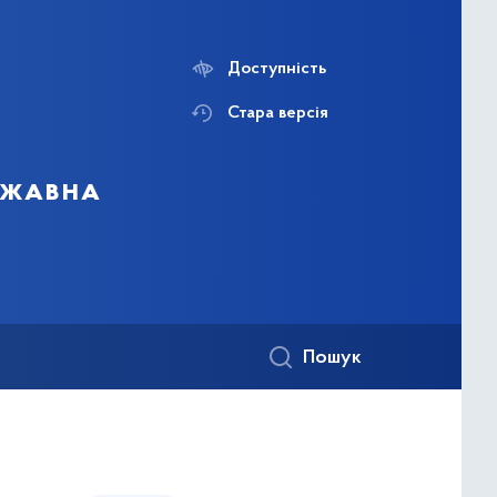
Доступність
Стара версія
ержавна
Пошук