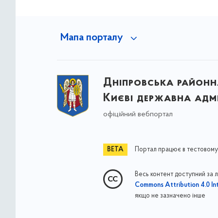
Мапа порталу
Дніпровська районна
Києві державна адмі
офіційний вебпортал
Портал працює в тестовому
Весь контент доступний за 
Commons Attribution 4.0 Int
якщо не зазначено інше