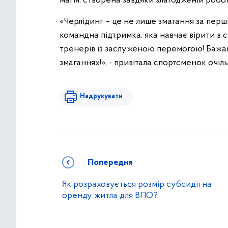
магія, створена завдяки злагодженій робот
«Черлідинг – це не лише змагання за першіс
командна підтримка, яка навчає вірити в се
тренерів із заслуженою перемогою! Бажаю
змаганнях!», - привітала спортсменок оч
Надрукувати
Попередня
Як розраховується розмір субсидії на
оренду житла для ВПО?