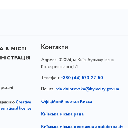
Контакти
 в місті
ністрація
Адреса:
02094, м. Київ, бульвар Івана
Котляревського,1/1
Телефон:
+380 (44) 573-27-50
 режимі
Пошта:
rda.dniprovska@kyivcity.gov.ua
Офіційний портал Києва
ліцензією
Creative
,
ernational license
Київська міська рада
Київська міська державна адміністрація