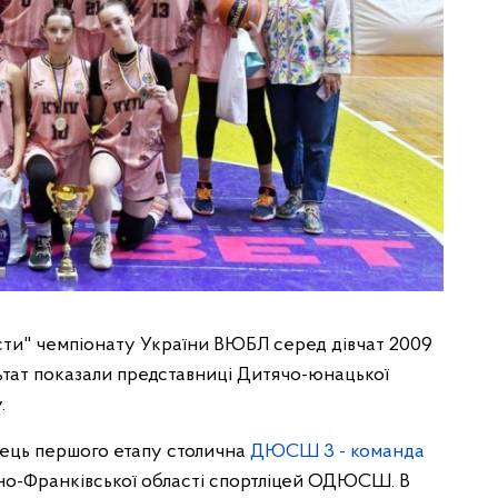
сти" чемпіонату України ВЮБЛ серед дівчат 2009
ьтат показали представниці Дитячо-юнацької
.
жець першого етапу столична
ДЮСШ 3 - команда
вано-Франківської області спортліцей ОДЮСШ. В