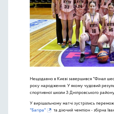
Нещодавно в Києві завершився "Фінал ше
року народження. У якому чудовий резул
спортивної школи 3 Дніпровського району
У вирішальному матчі зустрілись перемо
"Багіра"
та діючий чемпіон - збірна І