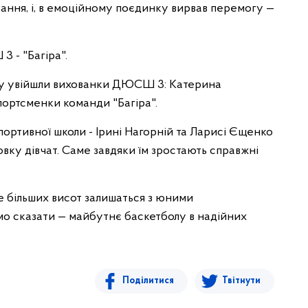
вання, і, в емоційному поєдинку вирвав перемогу —
 - "Багіра".
ну увійшли вихованки ДЮСШ 3: Катерина
портсменки команди "Багіра".
ртивної школи - Ірині Нагорній та Ларисі Єщенко
товку дівчат. Саме завдяки їм зростають справжні
е більших висот залишаться з юними
мо сказати — майбутнє баскетболу в надійних
Поділитися
Твітнути