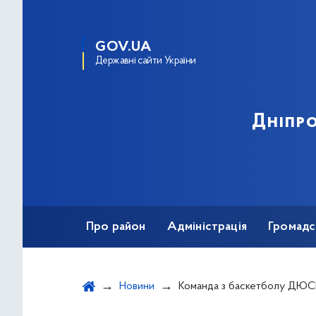
GOV.UA
Державні сайти України
Дніпро
Про район
Адміністрація
Громадс
Новини
Команда з баскетболу ДЮСШ 3 срібні призери "Фіналу шести" че