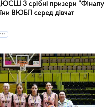
ДЮСШ 3 срібні призери "Фіналу
їни ВЮБЛ серед дівчат
ОРТ