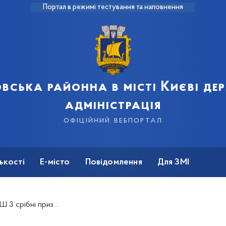
Портал в режимі тестування та наповнення
вська районна в місті Києві д
адміністрація
офіційний вебпортал
ькості
Е-місто
Повідомлення
Для ЗМІ
мпіонату України ВЮБЛ серед дівчат