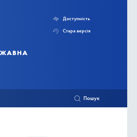
Доступність
Стара версія
ержавна
Пошук