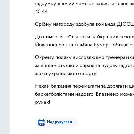
підсумку діючий чемпіон захистив своє з
45:44.
Срібну нагороду здобула команда ДЮСШ 3
До символічної п’ятірки найкращих сезо
Йоханнессон та Альбіна Кучер - обидві с
Окрему подяку висловлюємо тренерам спо
за відданість своїй справі та чудову підго
зірки українського спорту!
Нехай бажання перемагати та досягати щ
баскетболістами надовго. Впевнено може
руках!
Надрукувати