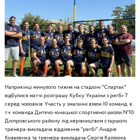
Наприкінці минулого тижня на стадіоні "Спартак"
відбулися матчі розіграшу Кубку України з регбі-7
серед чоловіків. Участь у змаганні взяли 10 команд, в
т.ч. команда Дитячо-юнацької спортивної школи №10
Дніпровського району під керівництвом старшого
тренера-викладача відділення "регбі" Андрія
Коваленка та тренера-викладача Сергія Каплюка.