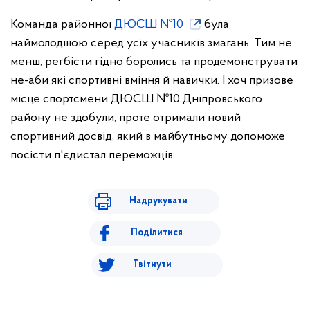
Команда районної
ДЮСШ №10
була
наймолодшою серед усіх учасників змагань. Тим не
менш, регбісти гідно боролись та продемонструвати
не-аби які спортивні вміння й навички. І хоч призове
місце спортсмени ДЮСШ №10 Дніпровського
району не здобули, проте отримали новий
спортивний досвід, який в майбутньому допоможе
посісти п'єдистал переможців.
Надрукувати
Поділитися
Твітнути