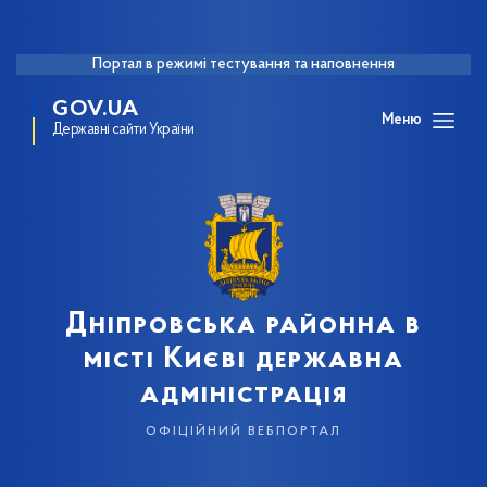
Портал в режимі тестування та наповнення
GOV.UA
Меню
Державні сайти України
Дніпровська районна в
місті Києві державна
адміністрація
офіційний вебпортал