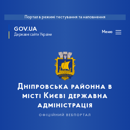
Портал в режимі тестування та наповнення
GOV.UA
Меню
Державні сайти України
Дніпровська районна в
місті Києві державна
адміністрація
офіційний вебпортал