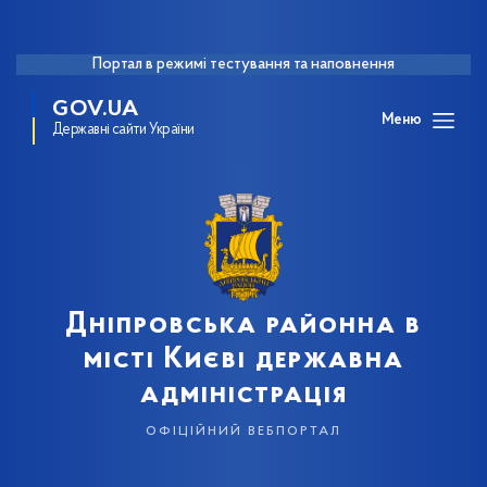
Портал в режимі тестування та наповнення
GOV.UA
Меню
Державні сайти України
Дніпровська районна в
місті Києві державна
адміністрація
офіційний вебпортал