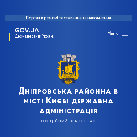
Портал в режимі тестування та наповнення
GOV.UA
Меню
Державні сайти України
Дніпровська районна в
місті Києві державна
адміністрація
офіційний вебпортал