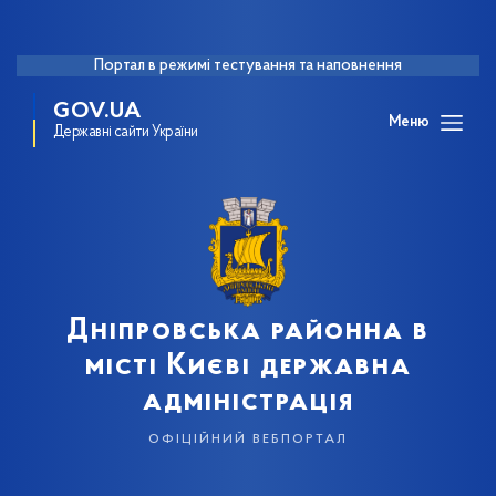
Портал в режимі тестування та наповнення
GOV.UA
Меню
Державні сайти України
Дніпровська районна в
місті Києві державна
адміністрація
офіційний вебпортал