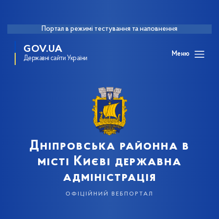
Портал в режимі тестування та наповнення
GOV.UA
Меню
Державні сайти України
Дніпровська районна в
місті Києві державна
адміністрація
офіційний вебпортал