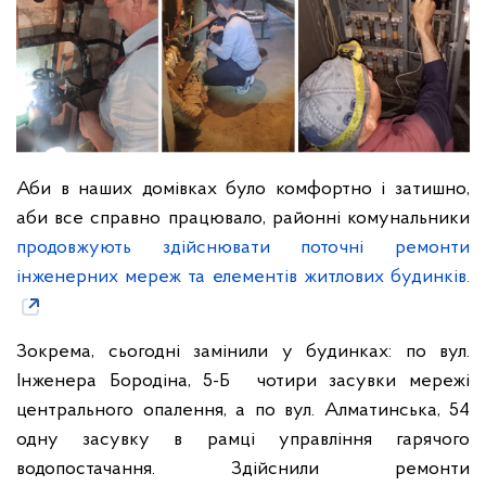
Аби в наших домівках було комфортно і затишно,
аби все справно працювало, районні комунальники
продовжують здійснювати поточні ремонти
інженерних мереж та елементів житлових будинків.
Зокрема, сьогодні замінили у будинках: по вул.
Інженера Бородіна, 5-Б чотири засувки мережі
центрального опалення, а по вул. Алматинська, 54
одну засувку в рамці управління гарячого
водопостачання. Здійснили ремонти