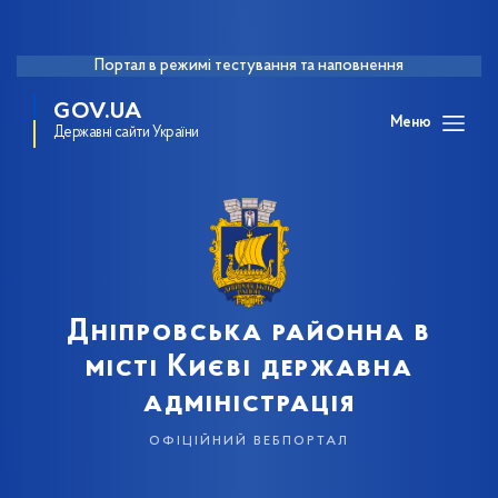
Портал в режимі тестування та наповнення
GOV.UA
Меню
Державні сайти України
Дніпровська районна в
місті Києві державна
адміністрація
офіційний вебпортал