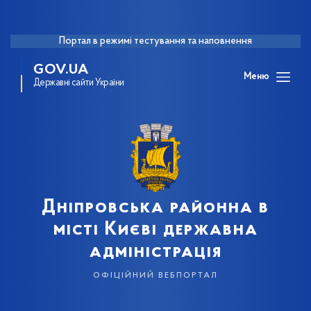
Портал в режимі тестування та наповнення
GOV.UA
Меню
Державні сайти України
Дніпровська районна в
місті Києві державна
адміністрація
офіційний вебпортал