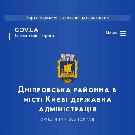
Портал в режимі тестування та наповнення
GOV.UA
Меню
Державні сайти України
Дніпровська районна в
місті Києві державна
адміністрація
офіційний вебпортал