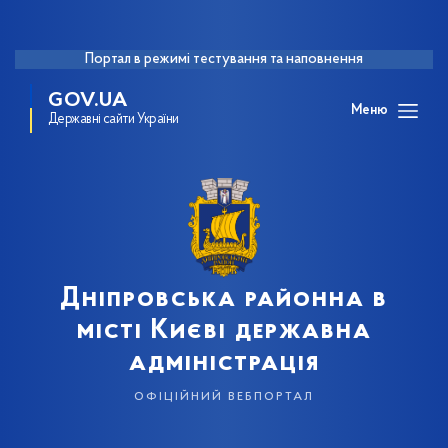
Портал в режимі тестування та наповнення
GOV.UA
Меню
Державні сайти України
Дніпровська районна в
місті Києві державна
адміністрація
офіційний вебпортал