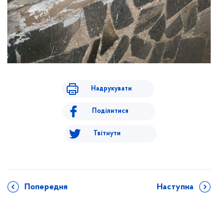
Надрукувати
Поділитися
Твітнути
Попередня
Наступна