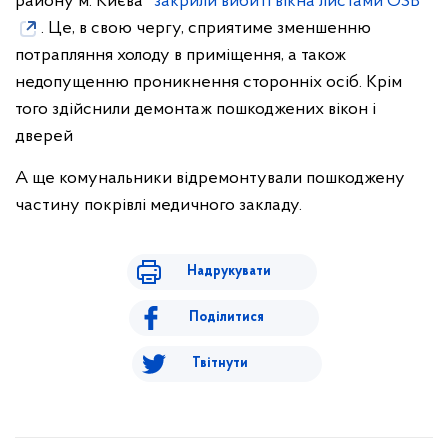
району м. Києва"
закрили вибиті вікна листами OSB
. Це, в свою чергу, сприятиме зменшенню
потрапляння холоду в приміщення, а також
недопущенню проникнення сторонніх осіб. Крім
того здійснили демонтаж пошкоджених вікон і
дверей
А ще комунальники відремонтували пошкоджену
частину покрівлі медичного закладу.
Надрукувати
Поділитися
Твітнути