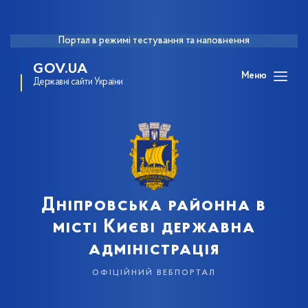
Портал в режимі тестування та наповнення
GOV.UA
Меню
Державні сайти України
Дніпровська районна в
місті Києві державна
адміністрація
офіційний вебпортал