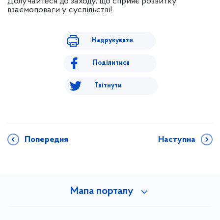
Долучайтеся до заходу, що сприяє розвитку
взаємоповаги у суспільстві!
Надрукувати
Поділитися
Твітнути
Попередня
Наступна
Мапа порталу