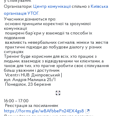
у спілкуванні.
Організатори:
Центр комунікації
спільно з
Київська
організація УТОГ
.
Учасники дізнаються про:
основні принципи коректної та зрозумілої
комунікації
поширені бар’єри у взаємодії та способи їх
подолання
важливість невербальних сигналів, міміки та жестів
практичні підходи до побудови діалогу у різних
ситуаціях
Тренінг буде корисним для всіх, хто працює з
людьми, взаємодіє з відвідувачами чи клієнтами, а
також для тих, хто прагне зробити своє спілкування
більш уважним і доступним.
Vcentri HUB: Дніпровський |
вул. Андрія Малишка 25/1
Понеділок, 23 березня
16:00 – 17:00
Реєстрація за посиланням:
https://forms.gle/wBAfbbePn24EX4gs8