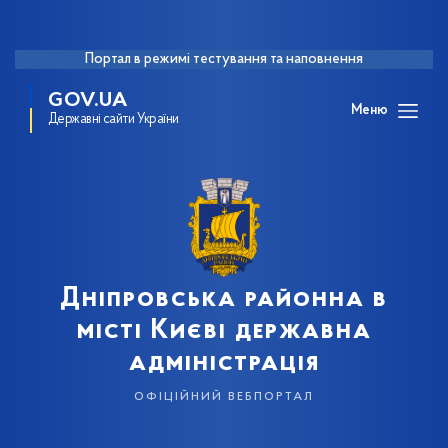
Портал в режимі тестування та наповнення
GOV.UA
Меню
Державні сайти України
Дніпровська районна в
місті Києві державна
адміністрація
офіційний вебпортал