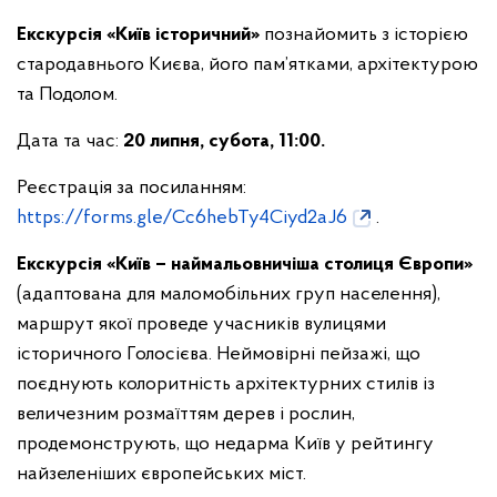
Екскурсія «Київ історичний»
познайомить з історією
стародавнього Києва, його пам’ятками, архітектурою
та Подолом.
Дата та час:
20 липня, субота, 11:00.
Реєстрація за посиланням:
https://forms.gle/Cc6hebTy4Ciyd2aJ6
.
Екскурсія «Київ – наймальовничіша столиця Європи»
(адаптована для маломобільних груп населення),
маршрут якої проведе учасників вулицями
історичного Голосієва. Неймовірні пейзажі, що
поєднують колоритність архітектурних стилів із
величезним розмаїттям дерев і рослин,
продемонструють, що недарма Київ у рейтингу
найзеленіших європейських міст.