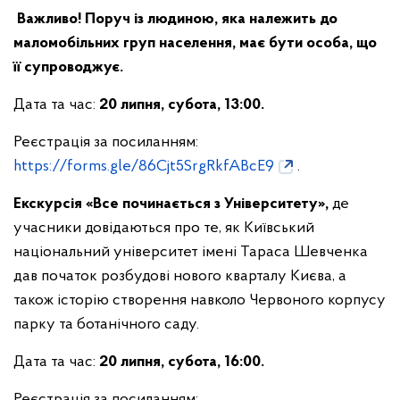
Важливо! Поруч із людиною, яка належить до
маломобільних груп населення, має бути особа, що
її супроводжує.
Дата та час:
20 липня, субота, 13:00.
Реєстрація за посиланням:
https://forms.gle/86Cjt5SrgRkfABcE9
.
Екскурсія «Все починається з Університету»,
де
учасники довідаються про те, як Київський
національний університет імені Тараса Шевченка
дав початок розбудові нового кварталу Києва, а
також історію створення навколо Червоного корпусу
парку та ботанічного саду.
Дата та час:
20 липня, субота, 16:00.
Реєстрація за посиланням: