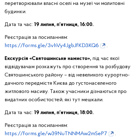
перетворювали власні оселі на музеї чи молитовні
будинки.
Дата та час:
19 липня, п’ятниця, 16:00.
Реєстрація за посиланням:
https://forms.gle/3vhVy4JgbJfKD3KQ6
.
Екскурсія «Святошинське намисто»,
під час якої
відвідувачам розкажуть про створення та розбудову
Святошинського району – від невеликого курортно-
дачного передмістя Києва до густонаселеного
житлового масиву. Також учасники дізнаються про
видатних особистостей, які тут мешкали.
Дата та час:
19 липня, п’ятниця, 18:00.
Реєстрація за посиланням:
https://forms.gle/w39NuTNNMAw2mSeP7
.