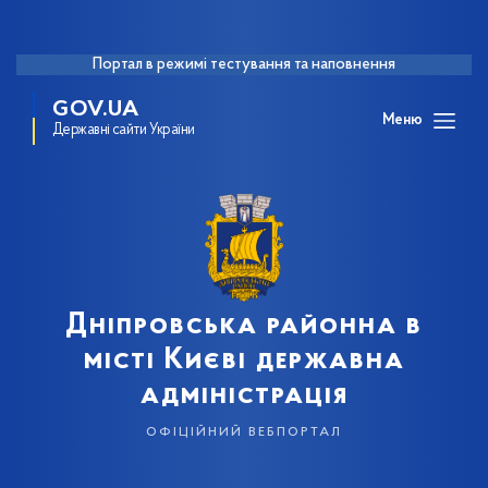
Портал в режимі тестування та наповнення
GOV.UA
Меню
Державні сайти України
Дніпровська районна в
місті Києві державна
адміністрація
офіційний вебпортал