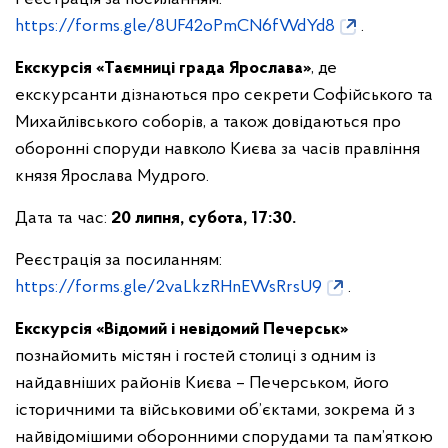
https://forms.gle/8UF42oPmCN6fWdYd8
.
Екскурсія «Таємниці града Ярослава»
, де
екскурсанти дізнаються про секрети Софійського та
Михайлівського соборів, а також довідаються про
оборонні споруди навколо Києва за часів правління
князя Ярослава Мудрого.
Дата та час:
20 липня, субота, 17:30.
Реєстрація за посиланням:
https://forms.gle/2vaLkzRHnEWsRrsU9
.
Екскурсія «Відомий і невідомий Печерськ»
познайомить містян і гостей столиці з одним із
найдавніших районів Києва – Печерськом, його
історичними та військовими об’єктами, зокрема й з
найвідомішими оборонними спорудами та пам’яткою