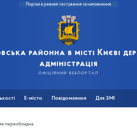
Портал в режимі тестування та наповнення
вська районна в місті Києві д
адміністрація
офіційний вебпортал
ькості
Е-місто
Повідомлення
Для ЗМІ
тю з-поміж киян-Захисників і Захисниць