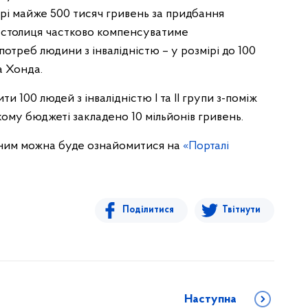
рі майже 500 тисяч гривень за придбання
му столиця частково компенсуватиме
отреб людини з інвалідністю – у розмірі до 100
а Хонда.
ти 100 людей з інвалідністю І та ІІ групи з-поміж
кому бюджеті закладено 10 мільйонів гривень.
з ним можна буде ознайомитися на
«Порталі
Поділитися
Твітнути
Наступна