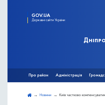
GOV.UA
Державні сайти України
Дніпро
Про район
Адміністрація
Громадс
Новини
Київ частково компенсуватиме переобладнання авто людям з інвалідніс