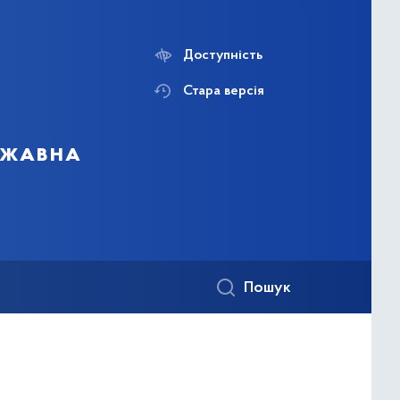
Доступність
Стара версія
ержавна
Пошук