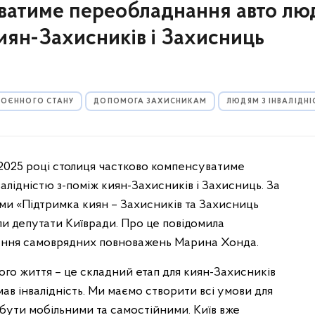
уватиме переобладнання авто л
киян-Захисників і Захисниць
 ВОЄННОГО СТАНУ
ДОПОМОГА ЗАХИСНИКАМ
ЛЮДЯМ З ІНВАЛІДН
у 2025 році столиця частково компенсуватиме
алідністю з-поміж киян-Захисників і Захисниць. За
рами «Підтримка киян – Захисників та Захисниць
и депутати Київради. Про це повідомила
нення самоврядних повноважень Марина Хонда.
ного життя – це складний етап для киян-Захисників
мав інвалідність. Ми маємо створити всі умови для
 бути мобільними та самостійними. Київ вже