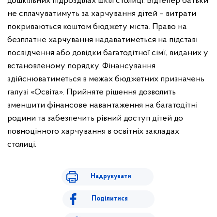
дошкільних підрозділах шкіл столиці.
Відтепер батьки
не сплачуватимуть за харчування дітей – витрати
покриваються коштом бюджету міста.
Право на
безплатне харчування надаватиметься на підставі
посвідчення або довідки багатодітної сім’ї, виданих у
встановленому порядку. Фінансування
здійснюватиметься в межах бюджетних призначень
галузі «Освіта».
Прийняте рішення дозволить
зменшити фінансове навантаження на багатодітні
родини та забезпечить рівний доступ дітей до
повноцінного харчування в освітніх закладах
столиці.
Надрукувати
Поділитися