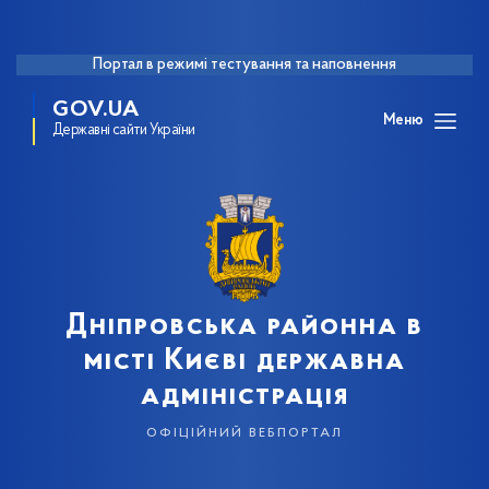
Портал в режимі тестування та наповнення
GOV.UA
Меню
Державні сайти України
Дніпровська районна в
місті Києві державна
адміністрація
офіційний вебпортал