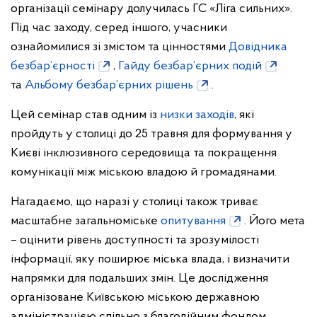
організації семінару долучилась ГС «Ліга сильних».
Під час заходу, серед іншого, учасники
ознайомилися зі змістом та цінностями
Довідника
безбар’єрності
,
Гайду безбар’єрних подій
та
Альбому безбар’єрних рішень
.
Цей семінар став одним із
низки заходів
, які
пройдуть у столиці до 25 травня для формування у
Києві інклюзивного середовища та покращення
комунікації між міською владою й громадянами.
Нагадаємо, що наразі у столиці також триває
масштабне загальноміське
опитування
. Його мета
– оцінити рівень доступності та зрозумілості
інформації, яку поширює міська влада, і визначити
напрямки для подальших змін. Це дослідження
організоване Київською міською державною
адміністрацією спільно з благодійним фондом