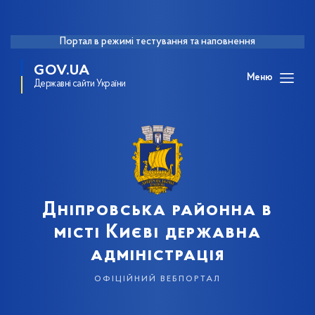
Портал в режимі тестування та наповнення
GOV.UA
Меню
Державні сайти України
Дніпровська районна в
місті Києві державна
адміністрація
офіційний вебпортал