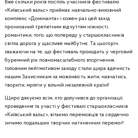
Вже скільки років поспіль учасників фестивалю
«Київський вальс» приймає навчально-виховний
комплекс «Домінанта» і кожен раз цей захід
пронизаний трепетним відчуттям ніжності,
романтики, того, що попереду у старшокласників
світла дорога у щасливе майбутнє. Та цьогоріч,
зважаючи на те, що фестиваль проходить у черговий
буремний рік повномасштабного вторгнення,
головним лейтмотивом заходу стали щира вдячність
нашим Захисникам за можливість жити, навчатись,
творити, мріяти у вільній незалежній країні!
Щиро дякуємо всім, хто долучився до організації,
проведення та участі у фестивалі старшокласників
«Київський вальс», вітаємо переможців та сердечно
зичимо подальших творчих натхненних перемог!