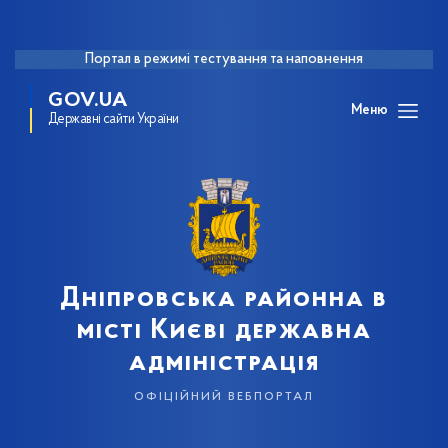
Портал в режимі тестування та наповнення
GOV.UA
Меню
Державні сайти України
Дніпровська районна в
місті Києві державна
адміністрація
офіційний вебпортал