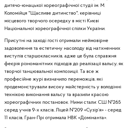
дитячо-юнацької хореографічної студії ім. М.
Коломійця "Щасливе дитинство", керівниці
місцевого творчого осередку в місті Києві
Національної хореографічної спілки України.
Присутні на заході гості отримали неймовірне
задоволення та естетичну насолоду від натхненних
виступів старшокласників, адже це була справжня
феєрія різноманітних підходів до реалізації вальсу, як
творчої танцювальної композиції. Та все ж
професійне журі визначило переможців, які
продемонстрували високу майстерність у володінні
технікою виконання вальсу та вразили красою
хореографічних постановок. Ними стали: СШ №265
серед учнів 9-х класів, Ліцей №209 «Сузір’я» - серед
11 класів, Гран-Прі отримала НВК «Домінанта».