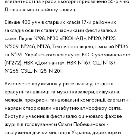
елегантності та краси цьогоріч присвячено 55-річчю
Дніпровського району столиці.
Більше 400 учнів старших класів 17-и районних
закладів освіти стали учасниками фестивалю, а
саме: Ліцеїв №98, №30 «ЕКОНАД», №120, №125,
№209, №246, №176, Технічного ліцею, гімназій №136
та №191, Українського колежу ім. В.О. Сухомлинського
(№272), НВК «Домінанта», НВК №167, СШ №137,
№265, СЗШ №128, №201.
Витончене кружляння у ритмі вальсу, тендітні
красуні-танцівниці та мужні кавалери, вишукана
мелодія, прекрасні танцювальні композиції, елегантні
наряди створювали незабутню атмосферу свята.
Виступи учасників фестивалю оцінювало фахове
журі під головуванням Ольги Побежимової -
заслуженої діячки мистецтв України, директорки