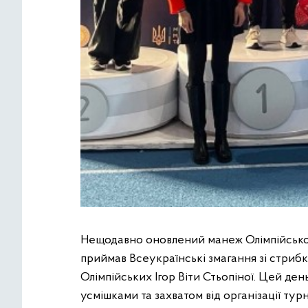
Нещодавно оновлений манеж Олімпійського
приймав Всеукраїнські змагання зі стрибк
Олімпійських Ігор Віти Стьопіної. Цей де
усмішками та захватом від організації турн