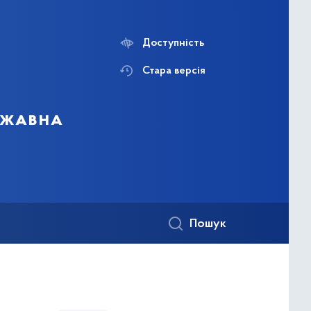
Доступність
Стара версія
ержавна
Пошук