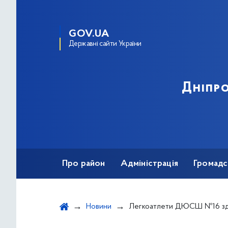
GOV.UA
Державні сайти України
Дніпро
Про район
Адміністрація
Громадс
Новини
Легкоатлети ДЮСШ №16 здобули перемогу на Всеукраїнських