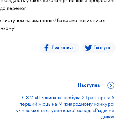
і вкладають у своїх вихованців не лише професійні
 до перемог.
им виступом на змаганнях! Бажаємо нових висот,
тньому!
Поділитися
Твітнути
Наступна
СХМ «Перлинка» здобула 2 Гран-прі та 5
перший місць на Міжнародному конкурсі
учнівської та студентської молоді «Різдвяне
диво»