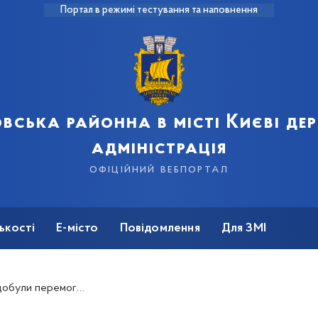
Портал в режимі тестування та наповнення
вська районна в місті Києві д
адміністрація
офіційний вебпортал
ькості
Е-місто
Повідомлення
Для ЗМІ
 змаганнях зі стрибків у висоту