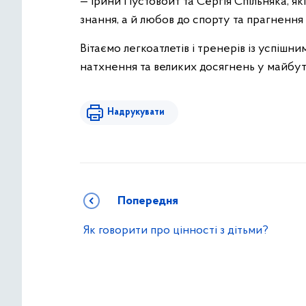
— Ірини Пустовойт та Сергія Спільняка, як
знання, а й любов до спорту та прагнення
Вітаємо легкоатлетів і тренерів із успішн
натхнення та великих досягнень у майбу
Надрукувати
Попередня
Як говорити про цінності з дітьми?