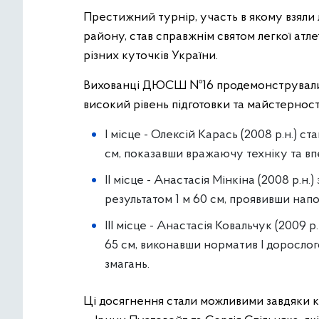
Престижний турнір, участь в якому взяли
району, став справжнім святом легкої атл
різних куточків України.
Вихованці ДЮСШ №16 продемонстрували б
високий рівень підготовки та майстерності
I місце - Олексій Карась (2008 р.н.) с
см, показавши вражаючу техніку та вп
II місце - Анастасія Мінкіна (2008 р.н
результатом 1 м 60 см, проявивши напо
III місце - Анастасія Ковальчук (2009 р
65 см, виконавши норматив І дорослог
змагань.
Ці досягнення стали можливими завдяки 