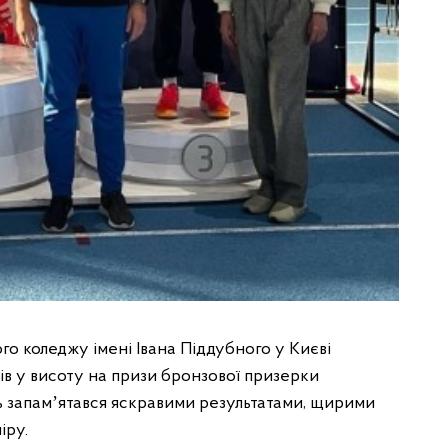
 коледжу імені Івана Піддубного у Києві
ів у висоту на призи бронзової призерки
нь запамʼятався яскравими результатами, щирими
іру.