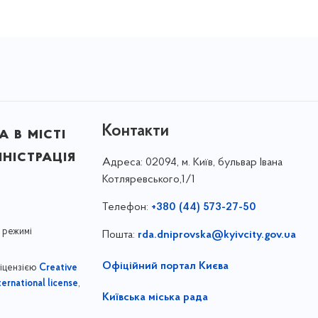
Контакти
 в місті
ністрація
Адреса:
02094, м. Київ, бульвар Івана
Котляревського,1/1
Телефон:
+380 (44) 573-27-50
 режимі
Пошта:
rda.dniprovska@kyivcity.gov.ua
Офіційний портал Києва
ліцензією
Creative
,
ernational license
Київська міська рада