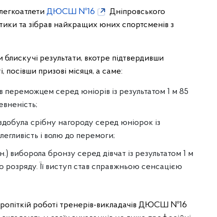
 легкоатлети
ДЮСШ №16
Дніпровського
етики та зібрав найкращих юних спортсменів з
лискучі результати, вкотре підтвердивши
, посівши призові місяця, а саме:
тав переможцем серед юніорів із результатом 1 м 85
евненість;
.) здобула срібну нагороду серед юніорок із
легливість і волю до перемоги;
.н.) виборола бронзу серед дівчат із результатом 1 м
о розряду. Її виступ став справжньою сенсацією
кропіткій роботі тренерів-викладачів ДЮСШ №16