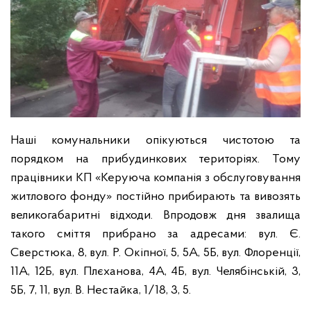
Наші комунальники опікуються чистотою та
порядком на прибудинкових територіях. Тому
працівники КП «Керуюча компанія з обслуговування
житлового фонду» постійно прибирають та вивозять
великогабаритні відходи. Впродовж дня звалища
такого сміття прибрано за адресами: вул. Є.
Сверстюка, 8, вул. Р. Окіпної, 5, 5А, 5Б, вул. Флоренції,
11А, 12Б, вул. Плєханова, 4А, 4Б, вул. Челябінській, 3,
5Б, 7, 11, вул. В. Нестайка, 1/18, 3, 5.