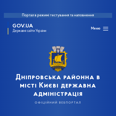
Портал в режимі тестування та наповнення
GOV.UA
Меню
Державні сайти України
Дніпровська районна в
місті Києві державна
адміністрація
офіційний вебпортал