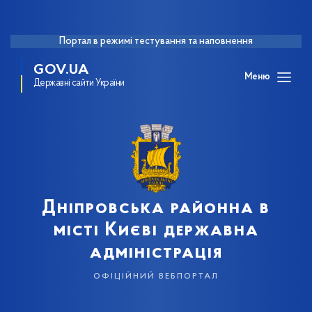
Портал в режимі тестування та наповнення
GOV.UA
Меню
Державні сайти України
Дніпровська районна в
місті Києві державна
адміністрація
офіційний вебпортал