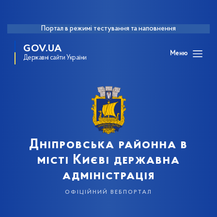
Портал в режимі тестування та наповнення
GOV.UA
Меню
Державні сайти України
Дніпровська районна в
місті Києві державна
адміністрація
офіційний вебпортал