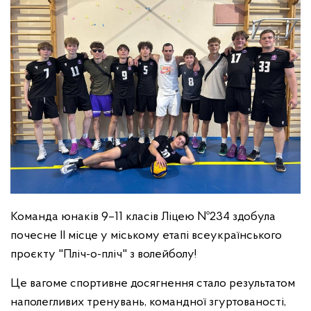
Команда юнаків 9–11 класів Ліцею №234 здобула
почесне ІІ місце у міському етапі всеукраїнського
проєкту "Пліч-о-пліч" з волейболу!
Це вагоме спортивне досягнення стало результатом
наполегливих тренувань, командної згуртованості,