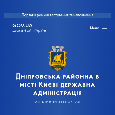
Портал в режимі тестування та наповнення
GOV.UA
Меню
Державні сайти України
Дніпровська районна в
місті Києві державна
адміністрація
офіційний вебпортал