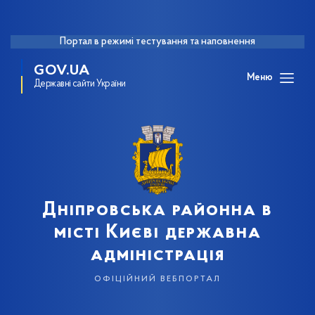
Портал в режимі тестування та наповнення
GOV.UA
Меню
Державні сайти України
Дніпровська районна в
місті Києві державна
адміністрація
офіційний вебпортал