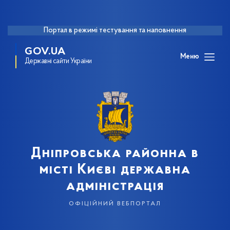
Портал в режимі тестування та наповнення
GOV.UA
Меню
Державні сайти України
Дніпровська районна в
місті Києві державна
адміністрація
офіційний вебпортал