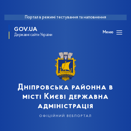
Портал в режимі тестування та наповнення
GOV.UA
Меню
Державні сайти України
Дніпровська районна в
місті Києві державна
адміністрація
офіційний вебпортал