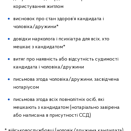
користування житлом
висновок про стан здоров’я кандидата і
чоловіка/дружини*
довідки нарколога і психіатра для всіх, хто
мешкає з кандидатом*
витяг про наявність або відсутність судимості
кандидата і чоловіка/дружини
письмова згода чоловіка/дружини, засвідчена
нотаріусом
письмова згода всіх повнолітніх осіб, які
мешкають з кандидатом (нотаріально завірена
або написана в присутності ССД)
* військовослужбовці (чоловік/дружина кандидата)