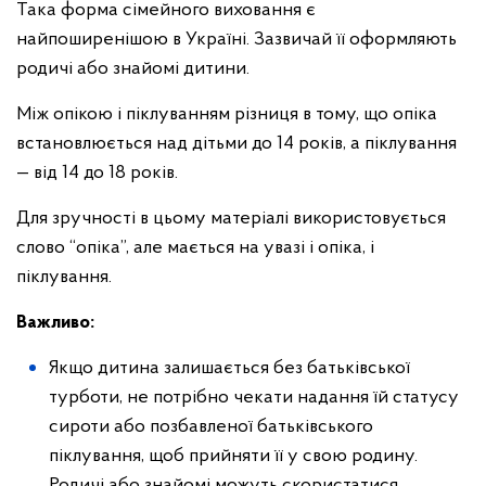
Така форма сімейного виховання є
найпоширенішою в Україні. Зазвичай її оформляють
родичі або знайомі дитини.
Між опікою і піклуванням різниця в тому, що опіка
встановлюється над дітьми до 14 років, а піклування
— від 14 до 18 років.
Для зручності в цьому матеріалі використовується
слово “опіка”, але мається на увазі і опіка, і
піклування.
Важливо:
Якщо дитина залишається без батьківської
турботи, не потрібно чекати надання їй статусу
сироти або позбавленої батьківського
піклування, щоб прийняти її у свою родину.
Родичі або знайомі можуть скористатися