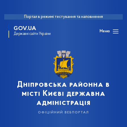
Портал в режимі тестування та наповнення
GOV.UA
Меню
Державні сайти України
Дніпровська районна в
місті Києві державна
адміністрація
офіційний вебпортал