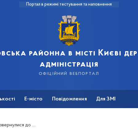
Портал в режимі тестування та наповнення
вська районна в місті Києві д
адміністрація
офіційний вебпортал
ькості
Е-місто
Повідомлення
Для ЗМІ
раїнської армії за минулий тиждень