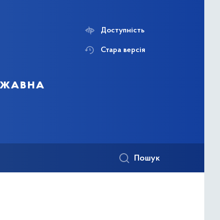
Доступність
Стара версія
ержавна
Пошук