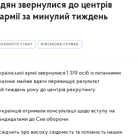
адян звернулися до центрів
 армії за минулий тиждень
 ВОЄННОГО СТАНУ
ВІЙСЬКОВА СЛУЖБА
аїнської армії звернулися 1 319 осіб із питаннями
казник майже вдвічі перевищує результат
ий тиждень року до центрів рекрутингу
українців отримали консультації щодо вступу на
 кандидатами до Сил оборони.
відчить про високу свідомість та готовність наших