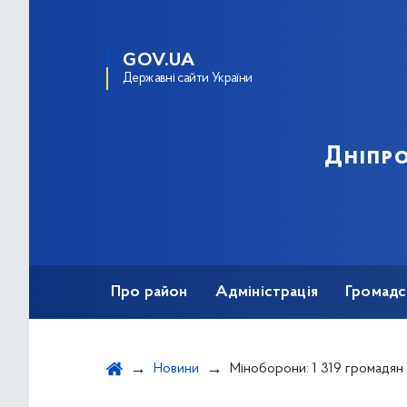
GOV.UA
Державні сайти України
Дніпро
Про район
Адміністрація
Громадс
Новини
Міноборони: 1 319 громадян звернулися до центрів рекрутингу ук