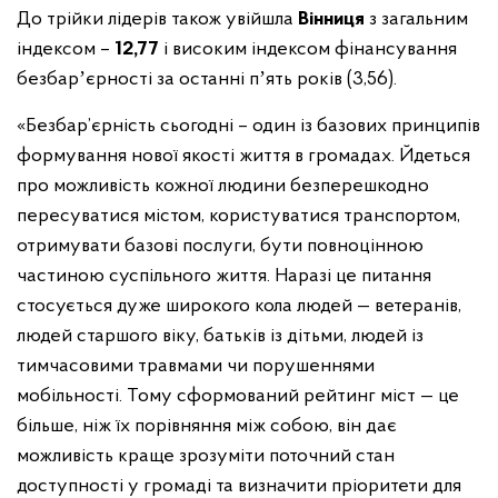
До трійки лідерів також увійшла
Вінниця
з загальним
індексом –
12,77
і високим індексом фінансування
безбарʼєрності за останні пʼять років (3,56).
«Безбар’єрність сьогодні – один із базових принципів
формування нової якості життя в громадах. Йдеться
про можливість кожної людини безперешкодно
пересуватися містом, користуватися транспортом,
отримувати базові послуги, бути повноцінною
частиною суспільного життя. Наразі це питання
стосується дуже широкого кола людей — ветеранів,
людей старшого віку, батьків із дітьми, людей із
тимчасовими травмами чи порушеннями
мобільності. Тому сформований рейтинг міст — це
більше, ніж їх порівняння між собою, він дає
можливість краще зрозуміти поточний стан
доступності у громаді та визначити пріоритети для