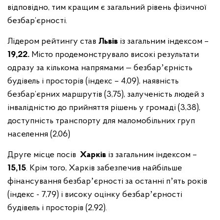
відповідно, тим кращим є загальний рівень фізичної
безбар’єрності.
Лідером рейтингу став
Львів
із загальним індексом –
19,22.
Місто продемонструвало високі результати
одразу за кількома напрямами — безбарʼєрність
будівель і просторів (індекс – 4,09), наявність
безбар’єрних маршрутів (3,75), залученість людей з
інвалідністю до прийняття рішень у громаді (3,38),
доступність транспорту для маломобільних груп
населення (2,06)
Друге місце посів
Харків
із загальним індексом –
15,15
. Крім того, Харків забезпечив найбільше
фінансування безбарʼєрності за останні пʼять років
(індекс - 7,79) і високу оцінку безбарʼєрності
будівель і просторів (2,92).