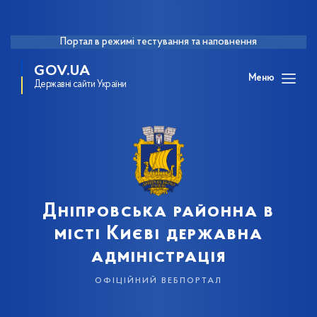
Портал в режимі тестування та наповнення
GOV.UA
Меню
Державні сайти України
Дніпровська районна в
місті Києві державна
адміністрація
офіційний вебпортал