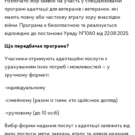
Розпочато збір заявок на участь у спеціалізованій
програмі адаптації для ветеранів і ветеранок, які
мають повну або часткову втрату зору внаслідок
війни. Програма є безоплатною та реалізується
відповідно до постанови Уряду №1060 від 22.08.2025.
Що передбачає програма?
Учасники отримують адаптаційні послуги з
урахуванням їхніх потреб і можливостей — у
зручному форматі:
-індивідуальному
-сімейному (разом із тими, хто здійснює догляд)
-груповому (до 10 осіб).
Вибір форми надання послуг з адаптації залежить від
виду послуги, мети, завдань, етапу та шляхів надання