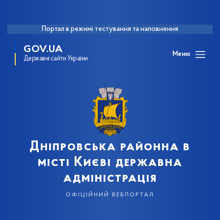
Портал в режимі тестування та наповнення
GOV.UA
Меню
Державні сайти України
Дніпровська районна в
місті Києві державна
адміністрація
офіційний вебпортал